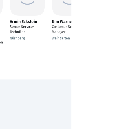
Armin Eckstein
Kim Warneck
Benjamin Großert
Senior Service-
Customer Service
Service Manager
Techniker
Manager
Bielefeld
Nürnberg
Weingarten
en