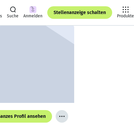
Stellenanzeige schalten
ts
Suche
Anmelden
Produkte
anzes Profil ansehen