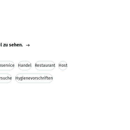
il zu sehen.
service
Handel
Restaurant
Host
rsuche
Hygienevorschriften