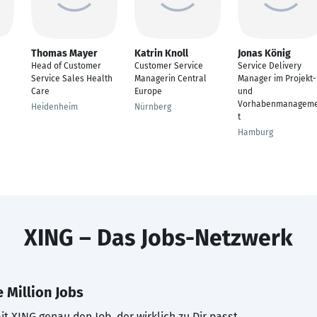
Thomas Mayer
Katrin Knoll
Jonas König
Head of Customer
Customer Service
Service Delivery
Service Sales Health
Managerin Central
Manager im Projekt-
Care
Europe
und
Vorhabenmanagem
Heidenheim
Nürnberg
t
Hamburg
XING – Das Jobs-Netzwerk
 Million Jobs
t XING genau den Job, der wirklich zu Dir passt.