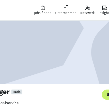
Jobs finden
Unternehmen
Netzwerk
Insigh
nger
Basis
G
onalservice