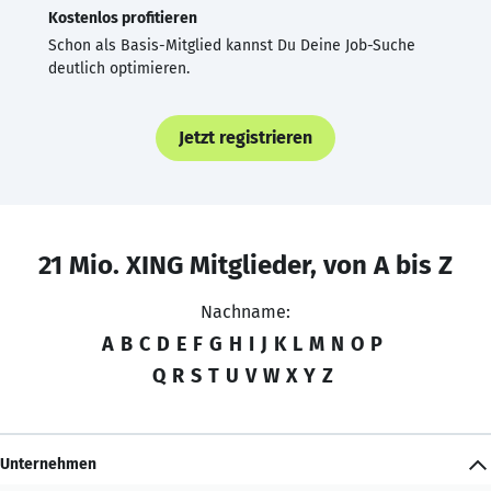
Kostenlos profitieren
Schon als Basis-Mitglied kannst Du Deine Job-Suche
deutlich optimieren.
Jetzt registrieren
21 Mio. XING Mitglieder, von A bis Z
Nachname:
A
B
C
D
E
F
G
H
I
J
K
L
M
N
O
P
Q
R
S
T
U
V
W
X
Y
Z
Unternehmen