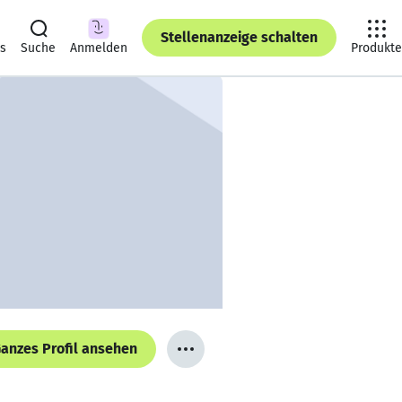
Stellenanzeige schalten
ts
Suche
Anmelden
Produkte
anzes Profil ansehen