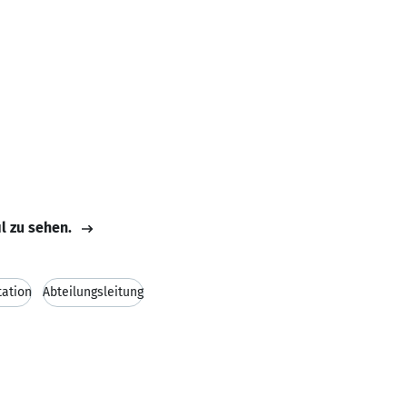
il zu sehen.
ation
Abteilungsleitung