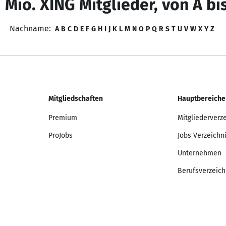
 Mio. XING Mitglieder, von A bi
Nachname:
A
B
C
D
E
F
G
H
I
J
K
L
M
N
O
P
Q
R
S
T
U
V
W
X
Y
Z
Mitgliedschaften
Hauptbereiche
Premium
Mitgliederverz
ProJobs
Jobs Verzeichn
Unternehmen
Berufsverzeich