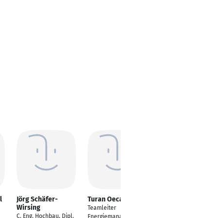
l
Jörg Schäfer-
Turan Oecalan
Jan Neumeyer
Wirsing
Teamleiter
Technischer Leiter
C. Eng. Hochbau, Dipl.
Energiemanagement
Versorgungstechnik &