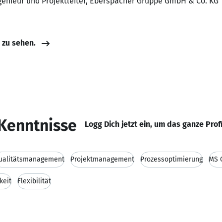
ngenieur und Projektleiter, Eberspächer Gruppe GmbH & Co. KG
e zu sehen.
Kenntnisse
Logg Dich jetzt ein, um das ganze Prof
ualitätsmanagement
Projektmanagement
Prozessoptimierung
MS 
keit
Flexibilität