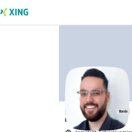
Ermir Preniqi
Basis
ist offen für Projekte. 🔎