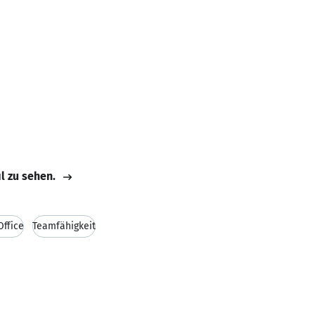
il zu sehen.
Office
Teamfähigkeit