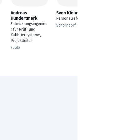
Andreas
Sven Kleinschmidt
Christoph
Hundertmark
Lehmann
Personalreferent
Entwicklungsingenieu
Ingenieur
Schorndorf
r für Prüf- und
Hannover &
Kalibriersysteme,
Osnabrück
Projektleiter
Fulda