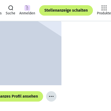
Stellenanzeige schalten
ts
Suche
Anmelden
Produkte
anzes Profil ansehen