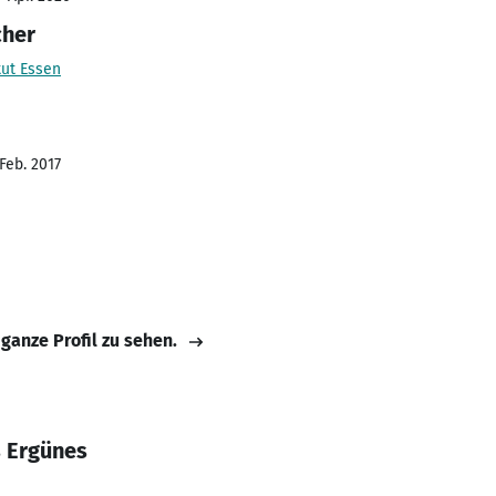
cher
tut Essen
Feb. 2017
 ganze Profil zu sehen.
s Ergünes