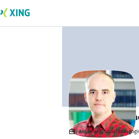
Ertunc Aras Ergün
Angestellt, Sozialpädagog