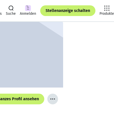
Stellenanzeige schalten
ts
Suche
Anmelden
Produkte
anzes Profil ansehen