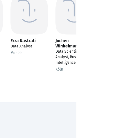
Erza Kastrati
Jochen
Johann - Andreas
Winkelmann
Spindler
Data Analyst
Data Scientist, Data
Reporting Specialist
Munich
Analyst, Business
Frankfurt am Main
Intelligence Analyst
Köln