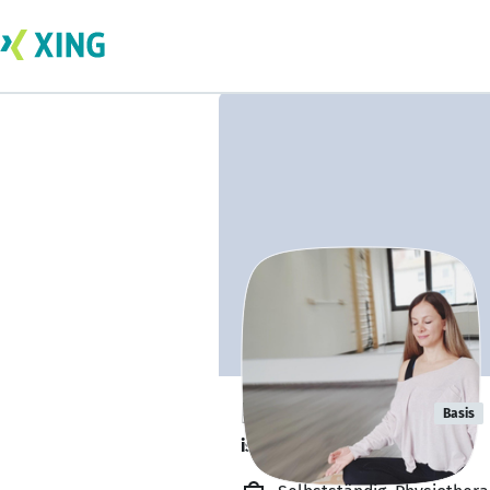
Esin Gençbay
Basis
ist offen für Projekte. 🔎