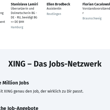
Stanislava Lamiri
Ellen Brodbeck
Florian Cacalows
Übersetzerin und
Assistentin
Vorstandsvorsitzen
ung
Dolmetscherin BG -
r
Reutlingen
DE - RU, beeidigt BG
Braunschweig
ent
<> DE §HH
Hamburg
XING – Das Jobs-Netzwerk
 Million Jobs
t XING genau den Job, der wirklich zu Dir passt.
che Job-Angebote