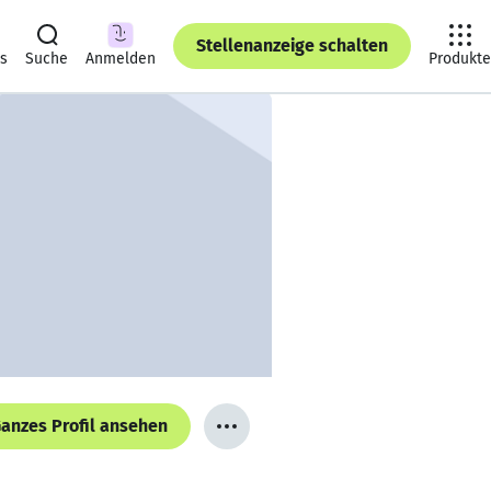
Stellenanzeige schalten
ts
Suche
Anmelden
Produkte
anzes Profil ansehen