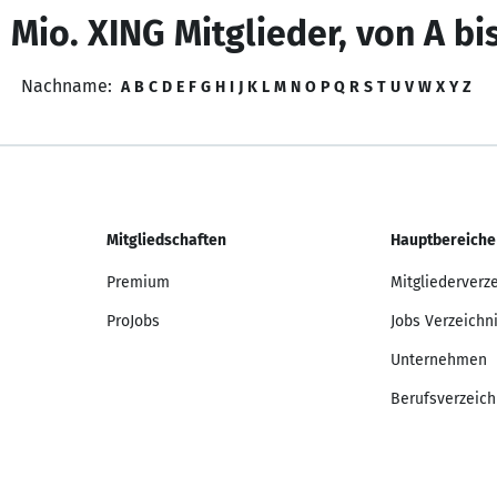
 Mio. XING Mitglieder, von A bi
Nachname:
A
B
C
D
E
F
G
H
I
J
K
L
M
N
O
P
Q
R
S
T
U
V
W
X
Y
Z
Mitgliedschaften
Hauptbereiche
Premium
Mitgliederverz
ProJobs
Jobs Verzeichn
Unternehmen
Berufsverzeich