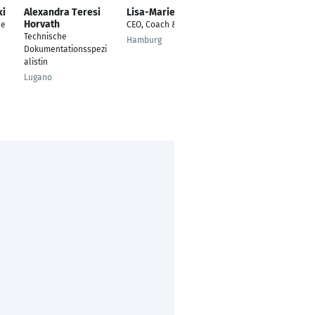
ki
Alexandra Teresi
Lisa-Marie Worch
Orhan Ekici
Horvath
de
CEO, Coach & Trainer
Lehrer
Technische
Hamburg
Ehningen
Dokumentationsspezi
alistin
Lugano