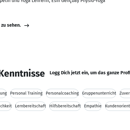
petin und Yoga Lehrerin, Esin Gençbay Physio-Yoga
e zu sehen.
Kenntnisse
Logg Dich jetzt ein, um das ganze Prof
zung
Personal Training
Personalcoaching
Gruppenunterricht
Zuver
ichkeit
Lernbereitschaft
Hilfsbereitschaft
Empathie
Kundenorient