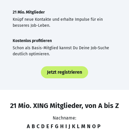
21 Mio. Mitglieder
Knüpf neue Kontakte und erhalte Impulse für ein
besseres Job-Leben.
Kostenlos profitieren
Schon als Basis-Mitglied kannst Du Deine Job-Suche
deutlich optimieren.
Jetzt registrieren
21 Mio. XING Mitglieder, von A bis Z
Nachname:
A
B
C
D
E
F
G
H
I
J
K
L
M
N
O
P