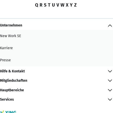
Q
R
S
T
U
V
W
X
Y
Z
Unternehmen
New Work SE
Karriere
Presse
Hilfe & Kontakt
Mitgliedschaften
Hauptbereiche
Services