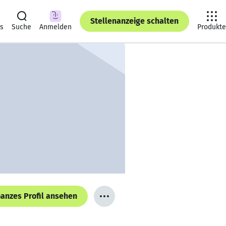
Stellenanzeige schalten
ts
Suche
Anmelden
Produkte
anzes Profil ansehen