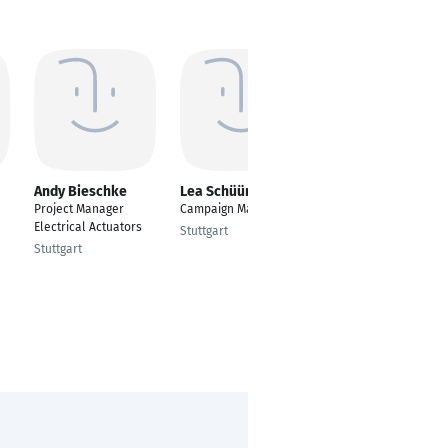
Andy Bieschke
Lea Schüürhuis
Joachim Sander
Project Manager
Campaign Manager
Geschäftsführer, CEO
Electrical Actuators
Stuttgart
Frankfurt am Main
Stuttgart