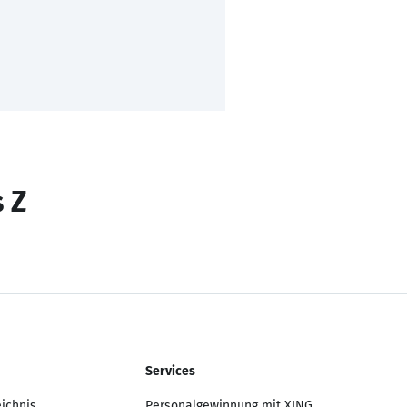
s Z
Services
eichnis
Personalgewinnung mit XING