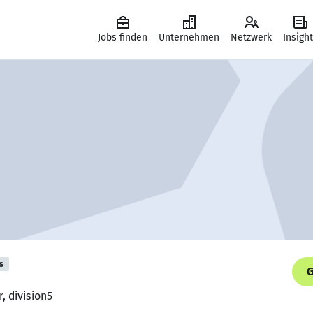
Jobs finden
Unternehmen
Netzwerk
Insigh
s
G
, division5