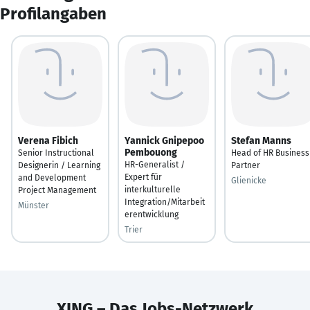
Profilangaben
Verena Fibich
Yannick Gnipepoo
Stefan Manns
Pembouong
Senior Instructional
Head of HR Business
HR-Generalist /
Designerin / Learning
Partner
Expert für
and Development
Glienicke
interkulturelle
Project Management
Integration/Mitarbeit
Münster
erentwicklung
Trier
XING – Das Jobs-Netzwerk