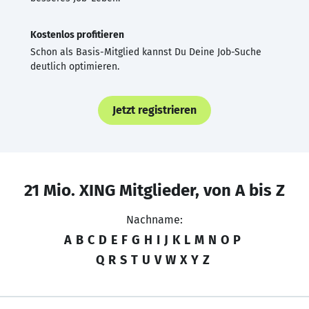
Kostenlos profitieren
Schon als Basis-Mitglied kannst Du Deine Job-Suche
deutlich optimieren.
Jetzt registrieren
21 Mio. XING Mitglieder, von A bis Z
Nachname:
A
B
C
D
E
F
G
H
I
J
K
L
M
N
O
P
Q
R
S
T
U
V
W
X
Y
Z