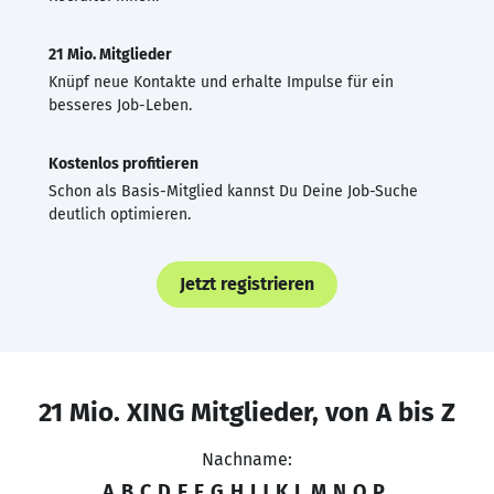
21 Mio. Mitglieder
Knüpf neue Kontakte und erhalte Impulse für ein
besseres Job-Leben.
Kostenlos profitieren
Schon als Basis-Mitglied kannst Du Deine Job-Suche
deutlich optimieren.
Jetzt registrieren
21 Mio. XING Mitglieder, von A bis Z
Nachname:
A
B
C
D
E
F
G
H
I
J
K
L
M
N
O
P