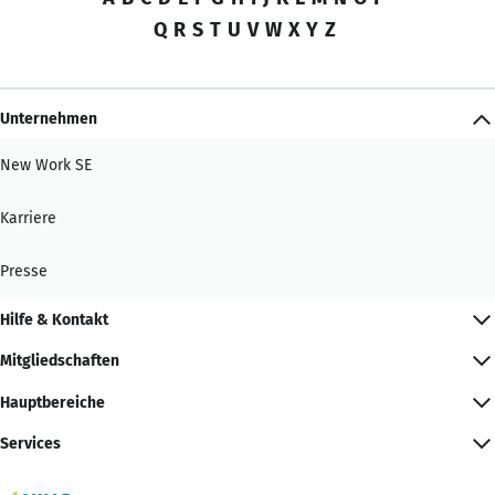
Q
R
S
T
U
V
W
X
Y
Z
Unternehmen
New Work SE
Karriere
Presse
Hilfe & Kontakt
Mitgliedschaften
Hauptbereiche
Services