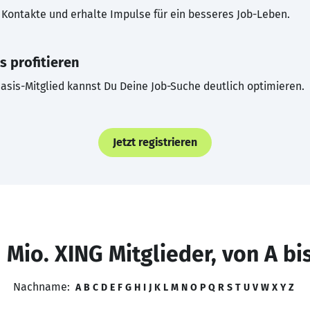
Kontakte und erhalte Impulse für ein besseres Job-Leben.
s profitieren
asis-Mitglied kannst Du Deine Job-Suche deutlich optimieren.
Jetzt registrieren
 Mio. XING Mitglieder, von A bi
Nachname:
A
B
C
D
E
F
G
H
I
J
K
L
M
N
O
P
Q
R
S
T
U
V
W
X
Y
Z