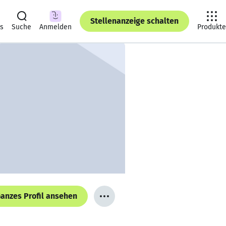
Stellenanzeige schalten
ts
Suche
Anmelden
Produkte
anzes Profil ansehen