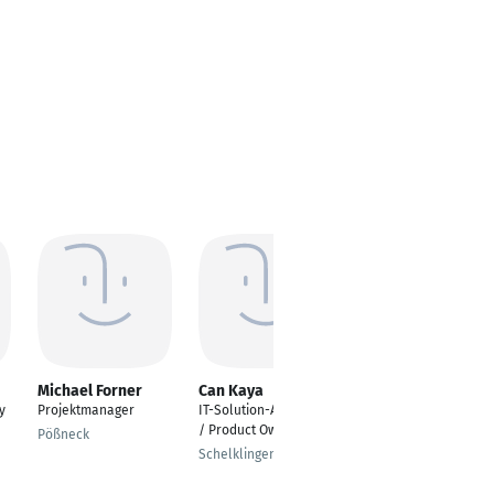
Michael Forner
Can Kaya
Carlos Manuel
y
Projektmanager
IT-Solution-Architekt
CTO, Managing
/ Product Owner
Director and Member
Pößneck
of the Management
Schelklingen
Board