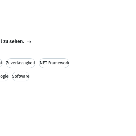
il zu sehen.
ät
Zuverlässigkeit
.NET Framework
logie
Software