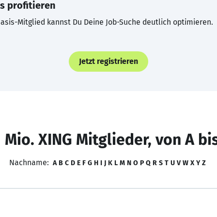
s profitieren
asis-Mitglied kannst Du Deine Job-Suche deutlich optimieren.
Jetzt registrieren
 Mio. XING Mitglieder, von A bi
Nachname:
A
B
C
D
E
F
G
H
I
J
K
L
M
N
O
P
Q
R
S
T
U
V
W
X
Y
Z