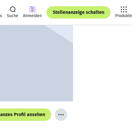
Stellenanzeige schalten
ts
Suche
Anmelden
Produkte
anzes Profil ansehen