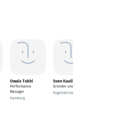
Owais Tokhi
Sven Kauling
Christin Meinel
Performance
Gründer und Inhaber
Abteilungsleiterin
Manager
Musterbau und
Engelskirchen
Entwicklung / Näherei
Hamburg
und Produktion
Markneukirchen