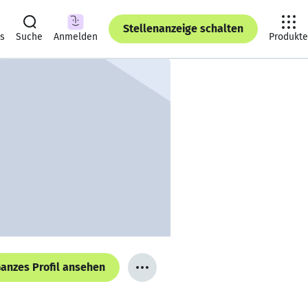
Stellenanzeige schalten
ts
Suche
Anmelden
Produkte
anzes Profil ansehen