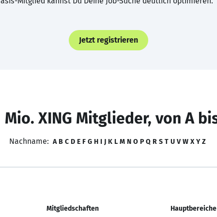
asis-Mitglied kannst Du Deine Job-Suche deutlich optimieren.
Jetzt registrieren
 Mio. XING Mitglieder, von A bi
Nachname:
A
B
C
D
E
F
G
H
I
J
K
L
M
N
O
P
Q
R
S
T
U
V
W
X
Y
Z
Mitgliedschaften
Hauptbereiche