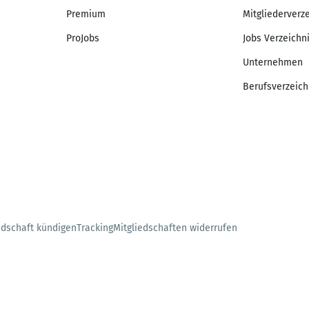
Premium
Mitgliederverz
ProJobs
Jobs Verzeichn
Unternehmen
Berufsverzeich
edschaft kündigen
Tracking
Mitgliedschaften widerrufen