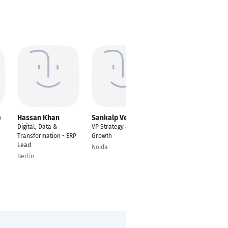
e
Hassan Khan
Sankalp Verma
Emmelie König
Digital, Data &
VP Strategy and
Consultant
Transformation - ERP
Growth
Berlin
Lead
Noida
Berlin