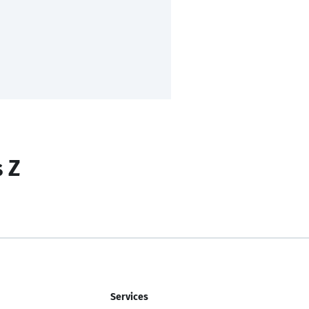
s Z
Services