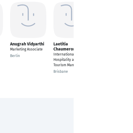
Anugrah Vidyarthi
Laetitia
Yusuf Emre Saygılı
Chaumeron
Marketing Associate
---
International
Berlin
Şişli
Hospitality and
Tourism Management
Brisbane