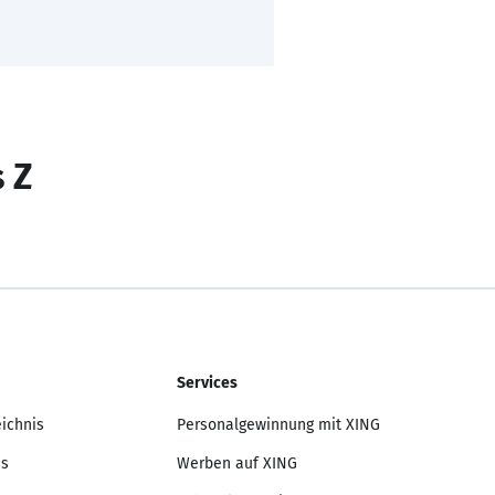
s Z
Services
eichnis
Personalgewinnung mit XING
is
Werben auf XING