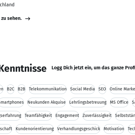
schland
e zu sehen.
Kenntnisse
Logg Dich jetzt ein, um das ganze Prof
en
B2C
B2B
Telekommunikation
Social Media
SEO
Online Marke
Smartphones
Neukunden Akquise
Lehrlingsbetreuung
MS Office
S
serfahrung
Teamfähigkeit
Engagement
Zuverlässigkeit
Selbststän
tschaft
Kundenorientierung
Verhandlungsgeschick
Motivation
Tec