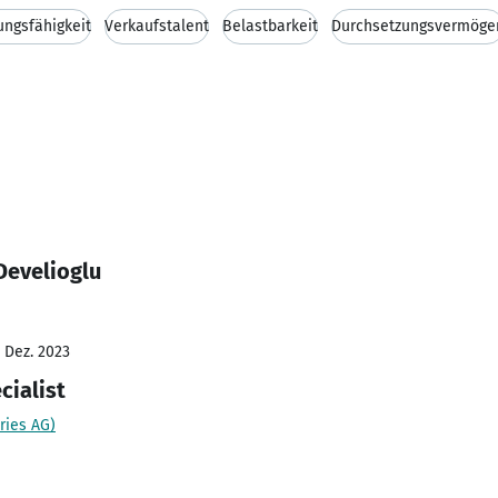
ungsfähigkeit
Verkaufstalent
Belastbarkeit
Durchsetzungsvermöge
Develioglu
- Dez. 2023
cialist
ries AG)