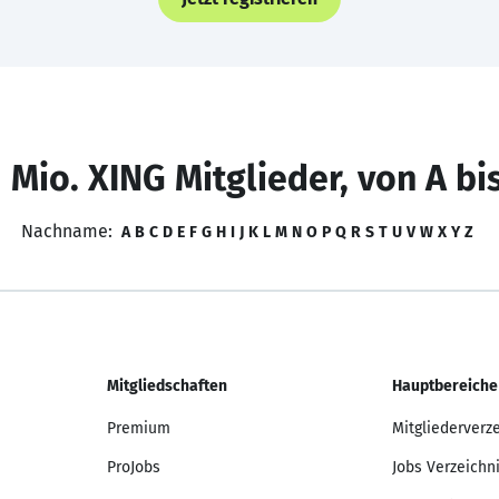
 Mio. XING Mitglieder, von A bi
Nachname:
A
B
C
D
E
F
G
H
I
J
K
L
M
N
O
P
Q
R
S
T
U
V
W
X
Y
Z
Mitgliedschaften
Hauptbereiche
Premium
Mitgliederverz
ProJobs
Jobs Verzeichn