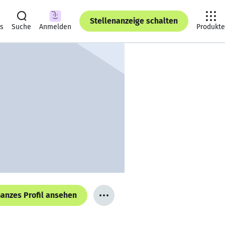
Stellenanzeige schalten
ts
Suche
Anmelden
Produkte
anzes Profil ansehen