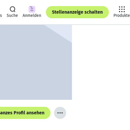
Stellenanzeige schalten
ts
Suche
Anmelden
Produkte
anzes Profil ansehen