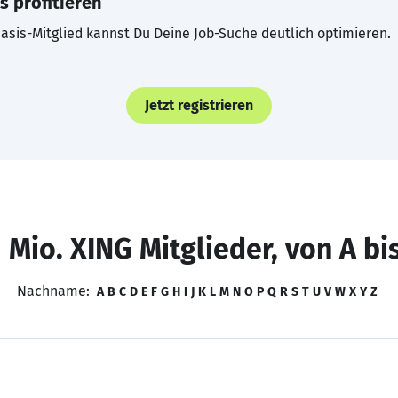
s profitieren
asis-Mitglied kannst Du Deine Job-Suche deutlich optimieren.
Jetzt registrieren
 Mio. XING Mitglieder, von A bi
Nachname:
A
B
C
D
E
F
G
H
I
J
K
L
M
N
O
P
Q
R
S
T
U
V
W
X
Y
Z