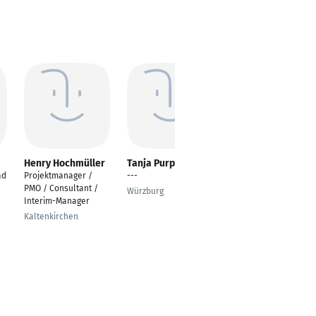
Henry Hochmüller
Tanja Purps
Michael Koch
ad
Projektmanager /
---
Fachgebietsleiter
PMO / Consultant /
Facility Management
Würzburg
Interim-Manager
München
Kaltenkirchen