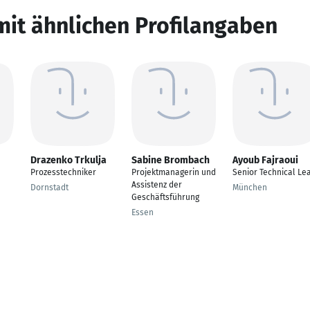
mit ähnlichen Profilangaben
Drazenko Trkulja
Sabine Brombach
Ayoub Fajraoui
Prozesstechniker
Projektmanagerin und
Senior Technical Le
Assistenz der
Dornstadt
München
Geschäftsführung
Essen