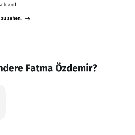
schland
e zu sehen.
andere Fatma Özdemir?