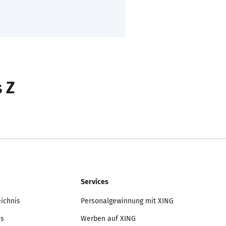
s Z
Services
eichnis
Personalgewinnung mit XING
is
Werben auf XING