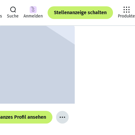
Stellenanzeige schalten
ts
Suche
Anmelden
Produkte
anzes Profil ansehen