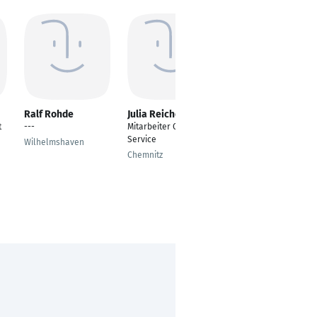
Ralf Rohde
Julia Reichert
Martin Trejbal
t
---
Mitarbeiter Customer
Account Manager
Service
Sicherheitstechnik
Wilhelmshaven
Chemnitz
Wien