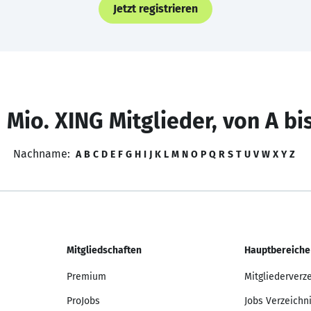
Jetzt registrieren
 Mio. XING Mitglieder, von A bi
Nachname:
A
B
C
D
E
F
G
H
I
J
K
L
M
N
O
P
Q
R
S
T
U
V
W
X
Y
Z
Mitgliedschaften
Hauptbereiche
Premium
Mitgliederverz
ProJobs
Jobs Verzeichn