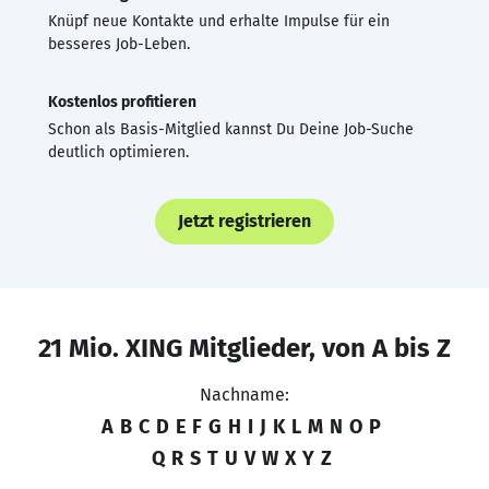
Knüpf neue Kontakte und erhalte Impulse für ein
besseres Job-Leben.
Kostenlos profitieren
Schon als Basis-Mitglied kannst Du Deine Job-Suche
deutlich optimieren.
Jetzt registrieren
21 Mio. XING Mitglieder, von A bis Z
Nachname:
A
B
C
D
E
F
G
H
I
J
K
L
M
N
O
P
Q
R
S
T
U
V
W
X
Y
Z