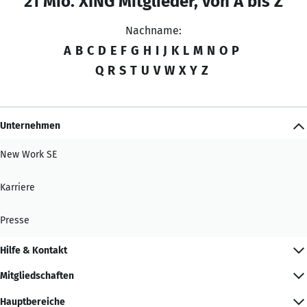
21 Mio. XING Mitglieder, von A bis Z
Nachname:
A
B
C
D
E
F
G
H
I
J
K
L
M
N
O
P
Q
R
S
T
U
V
W
X
Y
Z
Unternehmen
New Work SE
Karriere
Presse
Hilfe & Kontakt
Mitgliedschaften
Hauptbereiche