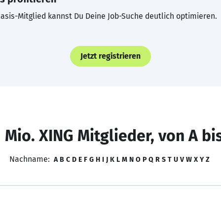
asis-Mitglied kannst Du Deine Job-Suche deutlich optimieren.
Jetzt registrieren
 Mio. XING Mitglieder, von A bi
Nachname:
A
B
C
D
E
F
G
H
I
J
K
L
M
N
O
P
Q
R
S
T
U
V
W
X
Y
Z