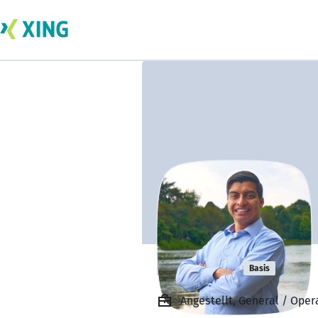
Fico Arva
Basis
Angestellt, General / Ope