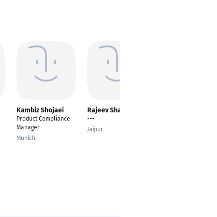
Kambiz Shojaei
Rajeev Sharma
Yves Bailleu-
Moreau
Product Compliance
---
---
Manager
Jaipur
Frankfurt am Main
Munich