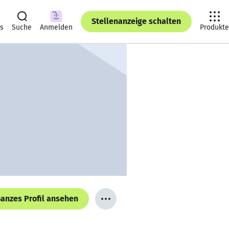
Stellenanzeige schalten
ts
Suche
Anmelden
Produkte
anzes Profil ansehen