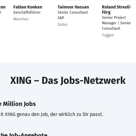
ann
Fabian Konken
Taimoor Hassan
Roland Streuli-
Förg
I
Geschäftsführer
Senior Consultant
Senior Project
SAP
München
Manager / Senior
Dubai
Consultant
Tuggen
XING – Das Jobs-Netzwerk
 Million Jobs
t XING genau den Job, der wirklich zu Dir passt.
che Job-Angebote