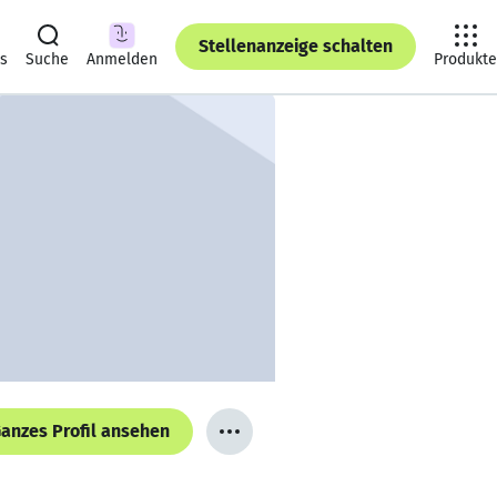
Stellenanzeige schalten
ts
Suche
Anmelden
Produkte
anzes Profil ansehen