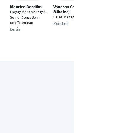
Maurice Bordihn
Vanessa Cepl (geb.
Robert van de
Mihalec)
Meulenhof
Engagement Manager,
Sales Manager
Partner & Leading
Senior Consultant
Consultant
und Teamlead
München
Königsbach-Stein
Berlin