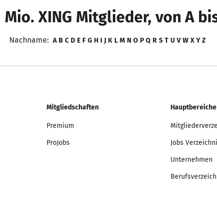
 Mio. XING Mitglieder, von A bi
Nachname:
A
B
C
D
E
F
G
H
I
J
K
L
M
N
O
P
Q
R
S
T
U
V
W
X
Y
Z
Mitgliedschaften
Hauptbereiche
Premium
Mitgliederverz
ProJobs
Jobs Verzeichn
Unternehmen
Berufsverzeich