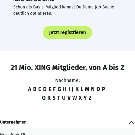
Schon als Basis-Mitglied kannst Du Deine Job-Suche
deutlich optimieren.
Jetzt registrieren
21 Mio. XING Mitglieder, von A bis Z
Nachname:
A
B
C
D
E
F
G
H
I
J
K
L
M
N
O
P
Q
R
S
T
U
V
W
X
Y
Z
Unternehmen
New Work SE