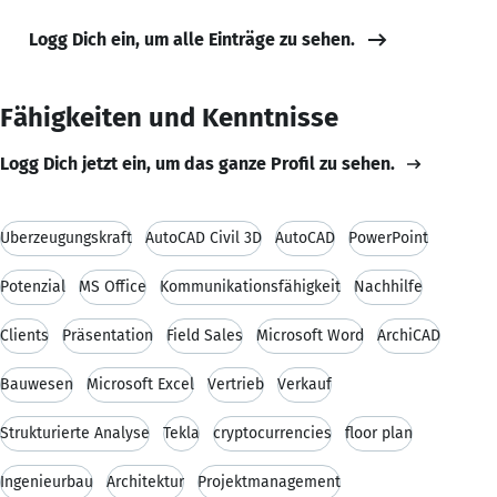
Logg Dich ein, um alle Einträge zu sehen.
Fähigkeiten und Kenntnisse
Logg Dich jetzt ein, um das ganze Profil zu sehen.
Überzeugungskraft
AutoCAD Civil 3D
AutoCAD
PowerPoint
Potenzial
MS Office
Kommunikationsfähigkeit
Nachhilfe
Clients
Präsentation
Field Sales
Microsoft Word
ArchiCAD
Bauwesen
Microsoft Excel
Vertrieb
Verkauf
Strukturierte Analyse
Tekla
cryptocurrencies
floor plan
Ingenieurbau
Architektur
Projektmanagement