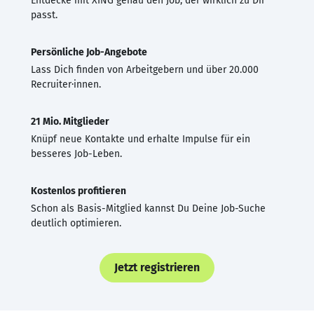
Entdecke mit XING genau den Job, der wirklich zu Dir
passt.
Persönliche Job-Angebote
Lass Dich finden von Arbeitgebern und über 20.000
Recruiter·innen.
21 Mio. Mitglieder
Knüpf neue Kontakte und erhalte Impulse für ein
besseres Job-Leben.
Kostenlos profitieren
Schon als Basis-Mitglied kannst Du Deine Job-Suche
deutlich optimieren.
Jetzt registrieren