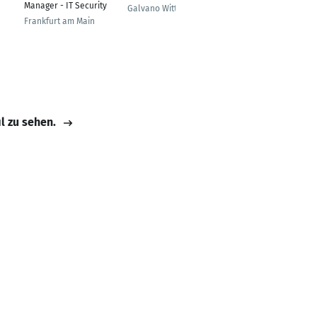
Manager - IT Security
er
Galvano Wittenstein
Frankfurt am Main
Hannover
il zu sehen.