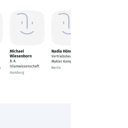
Michael
Nadia Hönow
Timo
Wiesenborn
Schwarzmeier
Vertriebsbeauftragte
B. A.
Tennistrainer
Makler Komposit
Islamwissenschaft
Oberentfelden
k
Berlin
Hamburg