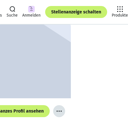
Stellenanzeige schalten
ts
Suche
Anmelden
Produkte
anzes Profil ansehen