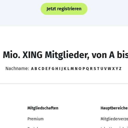
Jetzt registrieren
 Mio. XING Mitglieder, von A bi
Nachname:
A
B
C
D
E
F
G
H
I
J
K
L
M
N
O
P
Q
R
S
T
U
V
W
X
Y
Z
Mitgliedschaften
Hauptbereiche
Premium
Mitgliederverz