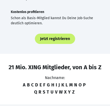
Kostenlos profitieren
Schon als Basis-Mitglied kannst Du Deine Job-Suche
deutlich optimieren.
Jetzt registrieren
21 Mio. XING Mitglieder, von A bis Z
Nachname:
A
B
C
D
E
F
G
H
I
J
K
L
M
N
O
P
Q
R
S
T
U
V
W
X
Y
Z