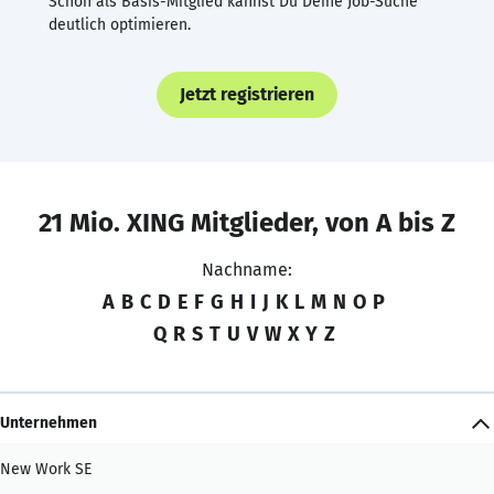
Schon als Basis-Mitglied kannst Du Deine Job-Suche
deutlich optimieren.
Jetzt registrieren
21 Mio. XING Mitglieder, von A bis Z
Nachname:
A
B
C
D
E
F
G
H
I
J
K
L
M
N
O
P
Q
R
S
T
U
V
W
X
Y
Z
Unternehmen
New Work SE