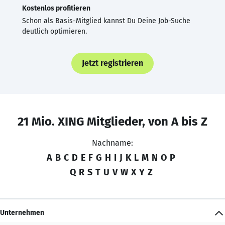
Kostenlos profitieren
Schon als Basis-Mitglied kannst Du Deine Job-Suche
deutlich optimieren.
Jetzt registrieren
21 Mio. XING Mitglieder, von A bis Z
Nachname:
A
B
C
D
E
F
G
H
I
J
K
L
M
N
O
P
Q
R
S
T
U
V
W
X
Y
Z
Unternehmen