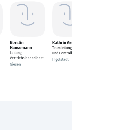
Kerstin
Kathrin Gröger
Daniel Hilz
Hansemann
Teamleitung Finanzen
Sachbearbeiter/Bilan
Leitung
und Controlling
zkreismanagement/Li
Vertriebsinnendienst
eferantenwechsel/St
Ingolstadt
romeinkauf
Giesen
Neuburg