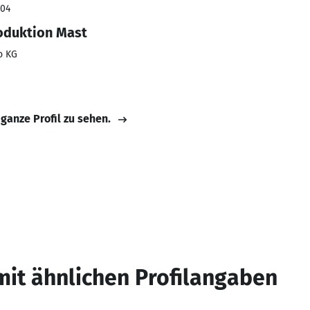
004
oduktion Mast
o KG
 ganze Profil zu sehen.
mit ähnlichen Profilangaben