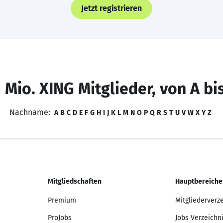
Jetzt registrieren
 Mio. XING Mitglieder, von A bi
Nachname:
A
B
C
D
E
F
G
H
I
J
K
L
M
N
O
P
Q
R
S
T
U
V
W
X
Y
Z
Mitgliedschaften
Hauptbereiche
Premium
Mitgliederverz
ProJobs
Jobs Verzeichn