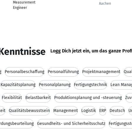
Measurement
Aachen
Engineer
Kenntnisse
Logg Dich jetzt ein, um das ganze Prof
g
Personalbeschaffung
Personalführung
Projektmanagement
Qua
Kapazitätsplanung
Personalplanung
Fertigungstechnik
Lean Mana
Flexibilität
Belastbarkeit
Produktionsplanung und -steuerung
Zuv
eit
Qualitätsbewusstsein
Management
Logistik
ERP
Deutsch
U
rdungsbeurteilung
Gesundheits- und Sicherheitsschutz
Fertigungss