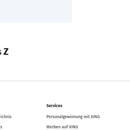
s Z
Services
eichnis
Personalgewinnung mit XING
is
Werben auf XING