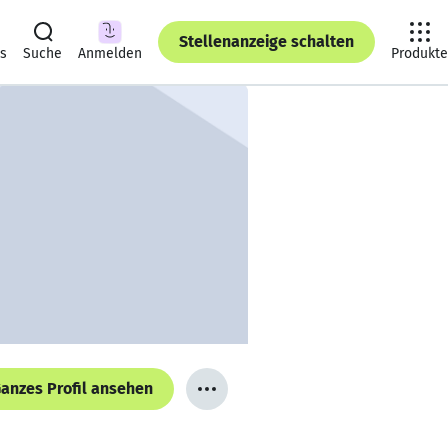
Stellenanzeige schalten
ts
Suche
Anmelden
Produkte
anzes Profil ansehen