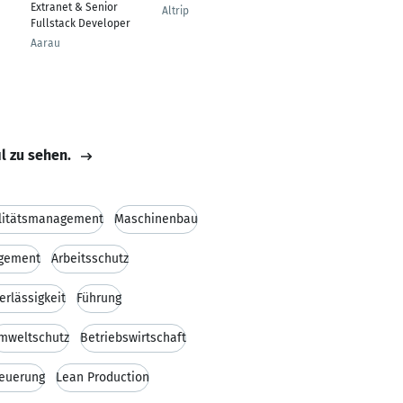
Extranet & Senior
Altrip
Altshausen
Fullstack Developer
Aarau
il zu sehen.
litätsmanagement
Maschinenbau
gement
Arbeitsschutz
erlässigkeit
Führung
mweltschutz
Betriebswirtschaft
teuerung
Lean Production