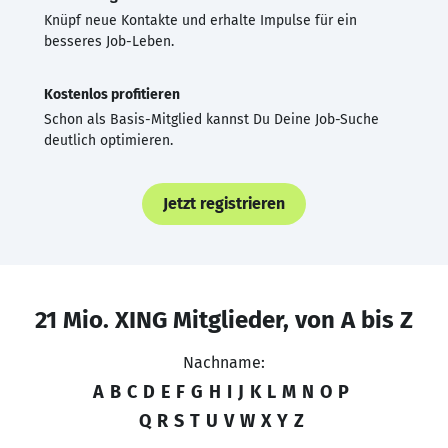
Knüpf neue Kontakte und erhalte Impulse für ein
besseres Job-Leben.
Kostenlos profitieren
Schon als Basis-Mitglied kannst Du Deine Job-Suche
deutlich optimieren.
Jetzt registrieren
21 Mio. XING Mitglieder, von A bis Z
Nachname:
A
B
C
D
E
F
G
H
I
J
K
L
M
N
O
P
Q
R
S
T
U
V
W
X
Y
Z