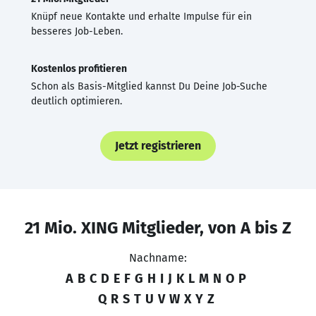
Knüpf neue Kontakte und erhalte Impulse für ein
besseres Job-Leben.
Kostenlos profitieren
Schon als Basis-Mitglied kannst Du Deine Job-Suche
deutlich optimieren.
Jetzt registrieren
21 Mio. XING Mitglieder, von A bis Z
Nachname:
A
B
C
D
E
F
G
H
I
J
K
L
M
N
O
P
Q
R
S
T
U
V
W
X
Y
Z