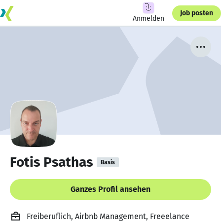
Job posten
Anmelden
Fotis Psathas
Basis
Ganzes Profil ansehen
Freiberuflich, Airbnb Management, Freeelance