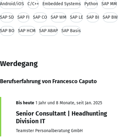
Android/iOS
C/C++
Embedded Systems
Python
SAP MM
SAP SD
SAP FI
SAP CO
SAP WM
SAP LE
SAP BI
SAP BW
SAP BO
SAP HCM
SAP ABAP
SAP Basis
Werdegang
Berufserfahrung von Francesco Caputo
Bis heute
1 Jahr und 8 Monate, seit Jan. 2025
Senior Consultant | Headhunting
Division IT
Teamster Personalberatung GmbH