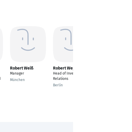
Robert Weiß
Robert Wegner
Patrick Rebel
Manager
Head of Investor
Bezirksleiter
d
Relations
München
Aurich
Berlin