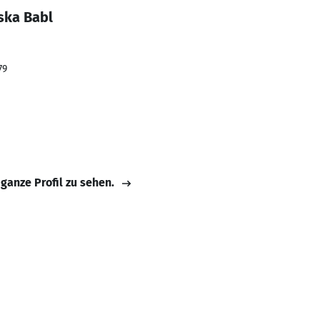
ska Babl
79
 ganze Profil zu sehen.