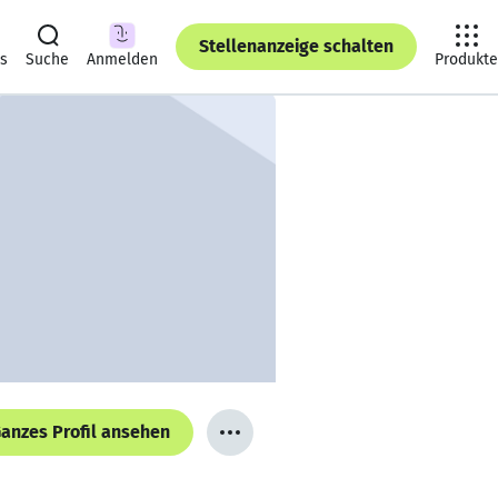
Stellenanzeige schalten
ts
Suche
Anmelden
Produkte
anzes Profil ansehen