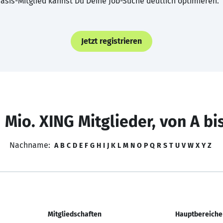
asis-Mitglied kannst Du Deine Job-Suche deutlich optimieren.
Jetzt registrieren
 Mio. XING Mitglieder, von A bi
Nachname:
A
B
C
D
E
F
G
H
I
J
K
L
M
N
O
P
Q
R
S
T
U
V
W
X
Y
Z
Mitgliedschaften
Hauptbereiche