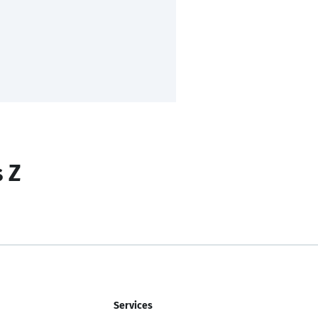
s Z
Services