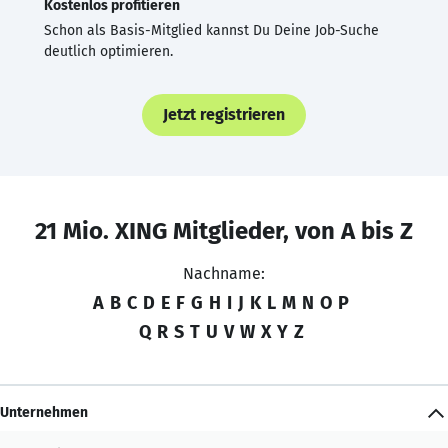
Kostenlos profitieren
Schon als Basis-Mitglied kannst Du Deine Job-Suche
deutlich optimieren.
Jetzt registrieren
21 Mio. XING Mitglieder, von A bis Z
Nachname:
A
B
C
D
E
F
G
H
I
J
K
L
M
N
O
P
Q
R
S
T
U
V
W
X
Y
Z
Unternehmen