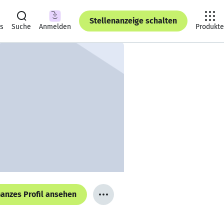
Stellenanzeige schalten
ts
Suche
Anmelden
Produkte
anzes Profil ansehen