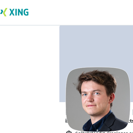
Frederick Pringle
is looking for freelance project