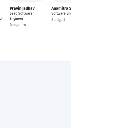
Pravin Jadhav
Anamitra Saha
Ankit Agrawal
Lead Software
Software Engineer
Scientific Researcher
d
Engineer
Stuttgart
Saarbrücken
Bengaluru