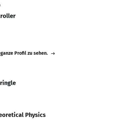
0
roller
 ganze Profil zu sehen.
ringle
oretical Physics