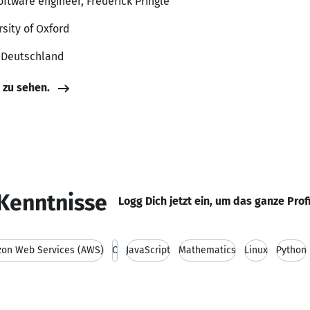
oftware engineer, Frederick Pringle
sity of Oxford
, Deutschland
e zu sehen.
Kenntnisse
Logg Dich jetzt ein, um das ganze Prof
on Web Services (AWS)
C
JavaScript
Mathematics
Linux
Python