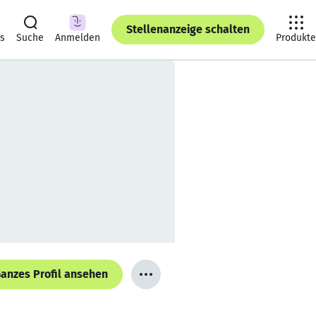
Stellenanzeige schalten
ts
Suche
Anmelden
Produkte
anzes Profil ansehen