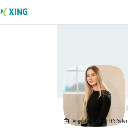
Friederike Flindt
Angestellt, Junior HR Refe