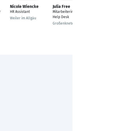
Nicole Wiencke
Julia Free
Jonny Ribbe
r
HR Assistant
Mitarbeiterin User
Store Manager
Help Desk
Weiler im Allgäu
Munich
Großenkneten