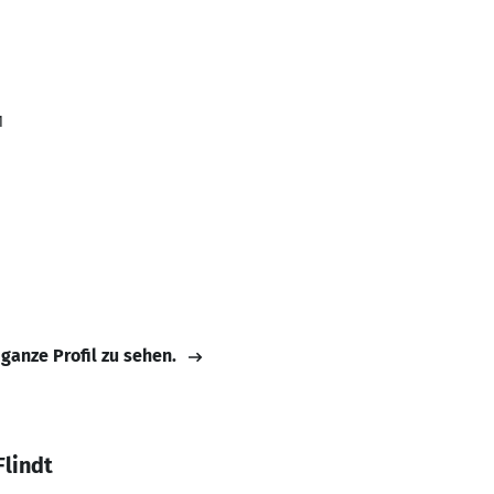
1
 ganze Profil zu sehen.
Flindt