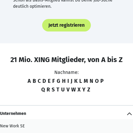
Schon als Basis-Mitglied kannst Du Deine Job-Suche
deutlich optimieren.
Jetzt registrieren
21 Mio. XING Mitglieder, von A bis Z
Nachname:
A
B
C
D
E
F
G
H
I
J
K
L
M
N
O
P
Q
R
S
T
U
V
W
X
Y
Z
Unternehmen
New Work SE