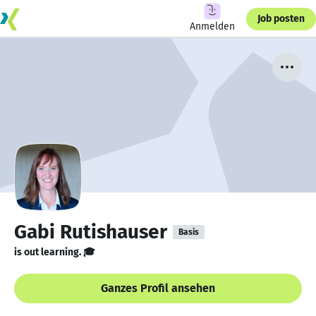
Job posten
Anmelden
Gabi Rutishauser
Basis
is out learning. 🎓
Ganzes Profil ansehen