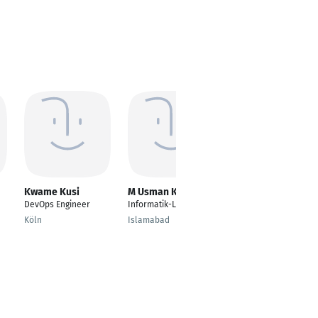
Kwame Kusi
M Usman Khan
Sigfried
Siedentopf
DevOps Engineer
Informatik-Leiter
IT Berater
Köln
Islamabad
Bangkok