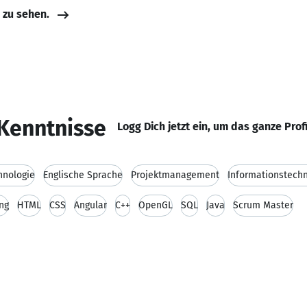
e zu sehen.
Kenntnisse
Logg Dich jetzt ein, um das ganze Prof
hnologie
Englische Sprache
Projektmanagement
Informationstech
ung
HTML
CSS
Angular
C++
OpenGL
SQL
Java
Scrum Master