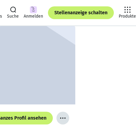
Stellenanzeige schalten
ts
Suche
Anmelden
Produkte
anzes Profil ansehen