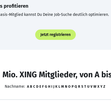
s profitieren
asis-Mitglied kannst Du Deine Job-Suche deutlich optimieren.
Jetzt registrieren
 Mio. XING Mitglieder, von A bi
Nachname:
A
B
C
D
E
F
G
H
I
J
K
L
M
N
O
P
Q
R
S
T
U
V
W
X
Y
Z