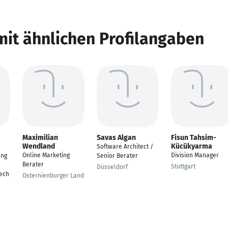
mit ähnlichen Profilangaben
Maximilian
Savas Algan
Fisun Tahsim-
Wendland
Kücükyarma
Software Architect /
Online Marketing
Division Manager
ung
Senior Berater
Berater
Stuttgart
Düsseldorf
ech
Osternienburger Land