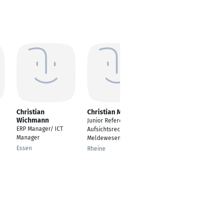
Christian
Christian Mertens
Amith Bhaktha
Wichmann
Junior Referent
Supply-Chain-
ERP Manager/ ICT
Aufsichtsrechtliches
Management
Manager
Meldewesen
Dortmund
Essen
Rheine