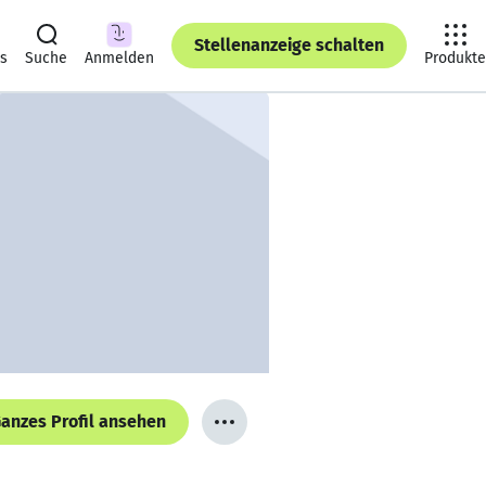
Stellenanzeige schalten
ts
Suche
Anmelden
Produkte
anzes Profil ansehen