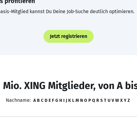
s profitieren
asis-Mitglied kannst Du Deine Job-Suche deutlich optimieren.
Jetzt registrieren
 Mio. XING Mitglieder, von A bi
Nachname:
A
B
C
D
E
F
G
H
I
J
K
L
M
N
O
P
Q
R
S
T
U
V
W
X
Y
Z