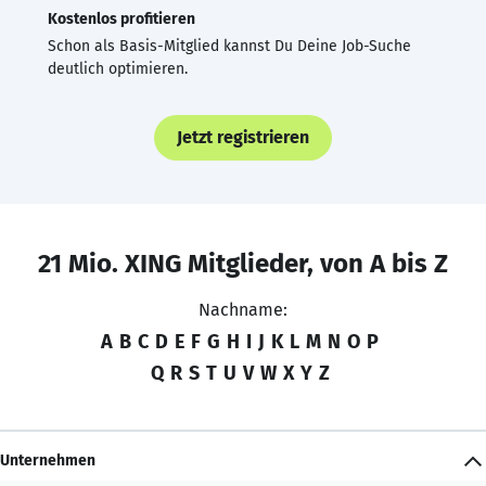
Kostenlos profitieren
Schon als Basis-Mitglied kannst Du Deine Job-Suche
deutlich optimieren.
Jetzt registrieren
21 Mio. XING Mitglieder, von A bis Z
Nachname:
A
B
C
D
E
F
G
H
I
J
K
L
M
N
O
P
Q
R
S
T
U
V
W
X
Y
Z
Unternehmen