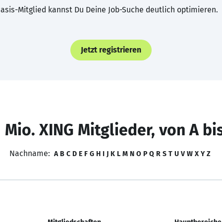
asis-Mitglied kannst Du Deine Job-Suche deutlich optimieren.
Jetzt registrieren
 Mio. XING Mitglieder, von A bi
Nachname:
A
B
C
D
E
F
G
H
I
J
K
L
M
N
O
P
Q
R
S
T
U
V
W
X
Y
Z