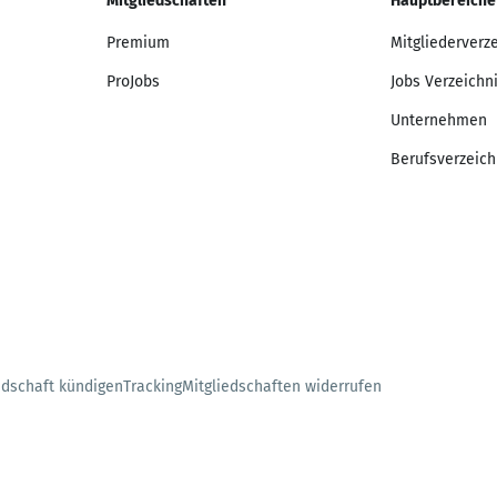
Mitgliedschaften
Hauptbereiche
Premium
Mitgliederverz
ProJobs
Jobs Verzeichn
Unternehmen
Berufsverzeich
edschaft kündigen
Tracking
Mitgliedschaften widerrufen