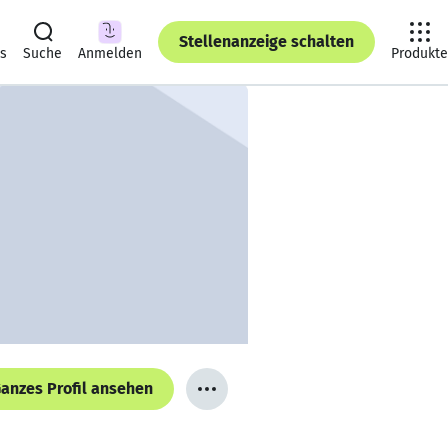
Stellenanzeige schalten
ts
Suche
Anmelden
Produkte
anzes Profil ansehen