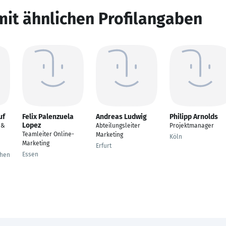
mit ähnlichen Profilangaben
uf
Felix Palenzuela
Andreas Ludwig
Philipp Arnolds
Lopez
 &
Abteilungsleiter
Projektmanager
Teamleiter Online-
Marketing
Köln
Marketing
Erfurt
Essen
chen