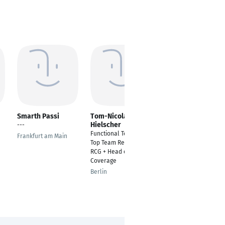
Smarth Passi
Tom-Nicolas
Oliver Schmied
Hielscher
---
Mediaberater
Functional Team Lead
Frankfurt am Main
Bensheim
Top Team Retail &
RCG + Head of Retail
Coverage
Berlin