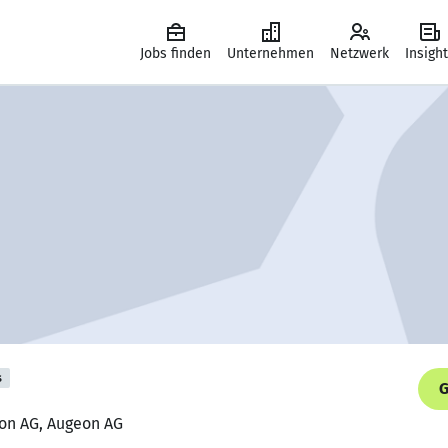
Jobs finden
Unternehmen
Netzwerk
Insigh
s
G
eon AG, Augeon AG