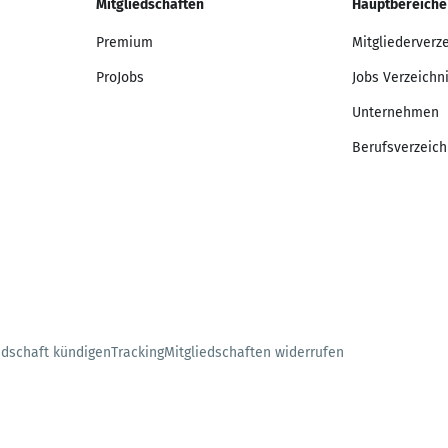
Mitgliedschaften
Hauptbereiche
Premium
Mitgliederverz
ProJobs
Jobs Verzeichn
Unternehmen
Berufsverzeich
edschaft kündigen
Tracking
Mitgliedschaften widerrufen