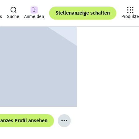
Stellenanzeige schalten
ts
Suche
Anmelden
Produkte
anzes Profil ansehen