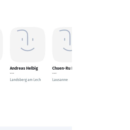
Andreas Helbig
Chuen-Ru Li
Michael Schmitt
---
---
Dr. Schmitt - Data
analysis 4.0,
Landsberg am Lech
Lausanne
consulting &
mediation of research
activities
Mulhouse