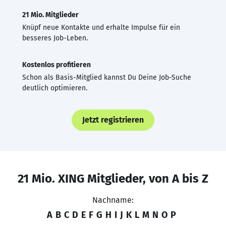
21 Mio. Mitglieder
Knüpf neue Kontakte und erhalte Impulse für ein
besseres Job-Leben.
Kostenlos profitieren
Schon als Basis-Mitglied kannst Du Deine Job-Suche
deutlich optimieren.
Jetzt registrieren
21 Mio. XING Mitglieder, von A bis Z
Nachname:
A
B
C
D
E
F
G
H
I
J
K
L
M
N
O
P