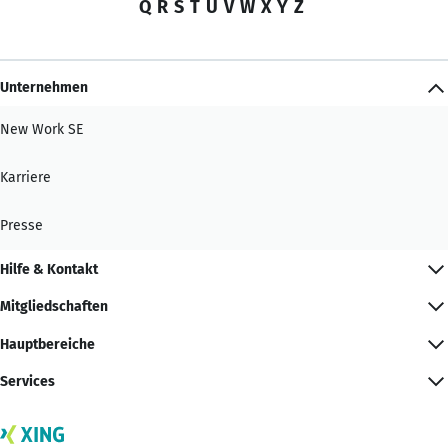
Q
R
S
T
U
V
W
X
Y
Z
Unternehmen
New Work SE
Karriere
Presse
Hilfe & Kontakt
Mitgliedschaften
Hauptbereiche
Services