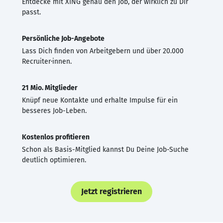
Entdecke mit XING genau den Job, der wirklich zu Dir
passt.
Persönliche Job-Angebote
Lass Dich finden von Arbeitgebern und über 20.000
Recruiter·innen.
21 Mio. Mitglieder
Knüpf neue Kontakte und erhalte Impulse für ein
besseres Job-Leben.
Kostenlos profitieren
Schon als Basis-Mitglied kannst Du Deine Job-Suche
deutlich optimieren.
Jetzt registrieren