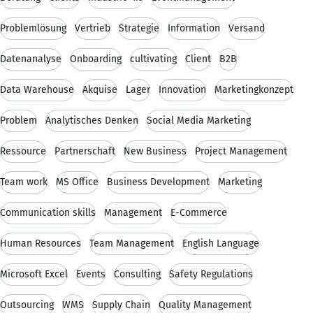
Problemlösung
Vertrieb
Strategie
Information
Versand
Datenanalyse
Onboarding
cultivating
Client
B2B
Data Warehouse
Akquise
Lager
Innovation
Marketingkonzept
Problem
Analytisches Denken
Social Media Marketing
Ressource
Partnerschaft
New Business
Project Management
Team work
MS Office
Business Development
Marketing
Communication skills
Management
E-Commerce
Human Resources
Team Management
English Language
Microsoft Excel
Events
Consulting
Safety Regulations
Outsourcing
WMS
Supply Chain
Quality Management