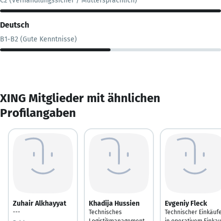
C2 (Verhandlungssicher / Muttersprachlich)
Deutsch
B1-B2 (Gute Kenntnisse)
XING Mitglieder mit ähnlichen
Profilangaben
Zuhair Alkhayyat
Khadija Hussien
Evgeniy Fleck
---
Technisches
Technischer Einkäuf
Logistikmanagement
in operativem Einkau