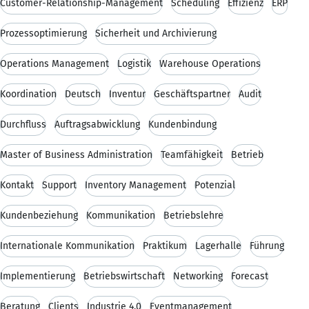
Customer-Relationship-Management
Scheduling
Effizienz
ERP
Prozessoptimierung
Sicherheit und Archivierung
Operations Management
Logistik
Warehouse Operations
Koordination
Deutsch
Inventur
Geschäftspartner
Audit
Durchfluss
Auftragsabwicklung
Kundenbindung
Master of Business Administration
Teamfähigkeit
Betrieb
Kontakt
Support
Inventory Management
Potenzial
Kundenbeziehung
Kommunikation
Betriebslehre
Internationale Kommunikation
Praktikum
Lagerhalle
Führung
Implementierung
Betriebswirtschaft
Networking
Forecast
Beratung
Clients
Industrie 4.0
Eventmanagement