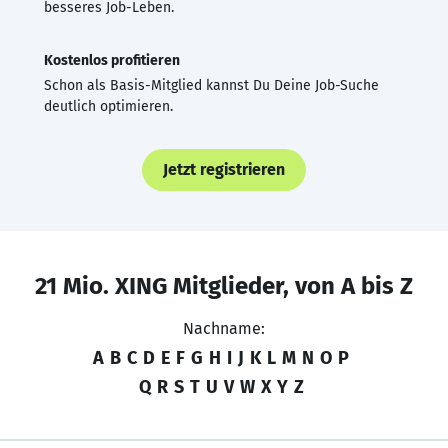
besseres Job-Leben.
Kostenlos profitieren
Schon als Basis-Mitglied kannst Du Deine Job-Suche
deutlich optimieren.
Jetzt registrieren
21 Mio. XING Mitglieder, von A bis Z
Nachname:
A
B
C
D
E
F
G
H
I
J
K
L
M
N
O
P
Q
R
S
T
U
V
W
X
Y
Z