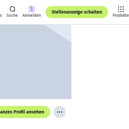
Stellenanzeige schalten
ts
Suche
Anmelden
Produkte
anzes Profil ansehen