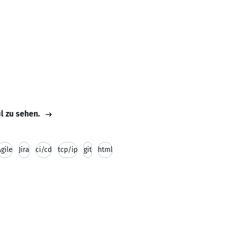
il zu sehen.
Agile
Jira
ci/cd
tcp/ip
git
html