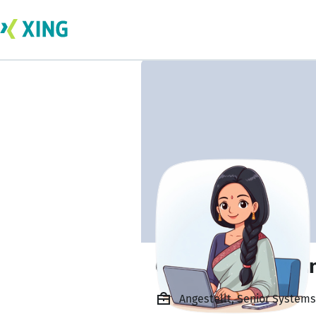
Geethakala Suria
Angestellt, Senior System