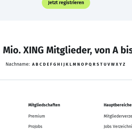
Jetzt registrieren
 Mio. XING Mitglieder, von A bi
Nachname:
A
B
C
D
E
F
G
H
I
J
K
L
M
N
O
P
Q
R
S
T
U
V
W
X
Y
Z
Mitgliedschaften
Hauptbereiche
Premium
Mitgliederverz
ProJobs
Jobs Verzeichn