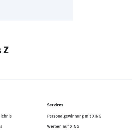
s Z
Services
eichnis
Personalgewinnung mit XING
is
Werben auf XING