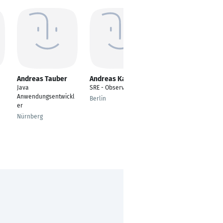
Andreas Tauber
Andreas Kaminski
Felix Rülke
Java
SRE - Observability
System Engineer
Anwendungsentwickl
Berlin
Dresden
er
Nürnberg