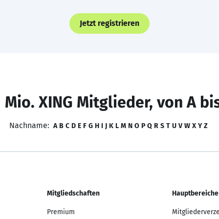
Jetzt registrieren
 Mio. XING Mitglieder, von A bi
Nachname:
A
B
C
D
E
F
G
H
I
J
K
L
M
N
O
P
Q
R
S
T
U
V
W
X
Y
Z
Mitgliedschaften
Hauptbereiche
Premium
Mitgliederverz