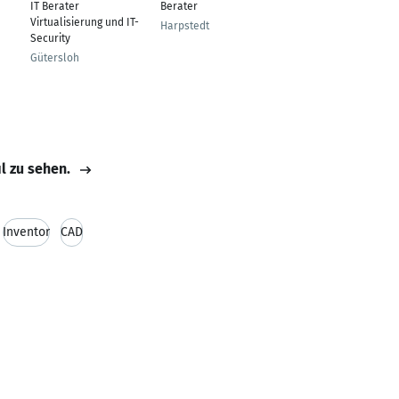
IT Berater
Berater
Vertriebsingenieur
Virtualisierung und IT-
Harpstedt
Homeoffice
Security
Gütersloh
il zu sehen.
Inventor
CAD