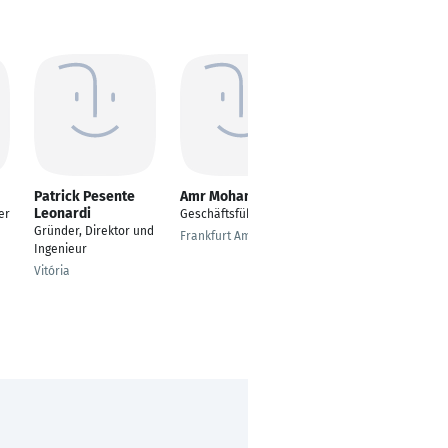
Patrick Pesente
Amr Mohamed
Armin Wehrle
Leonardi
er
Geschäftsführer
Interims-Manager
Gründer, Direktor und
R&D / Project
Frankfurt Am Main
Ingenieur
Manager / Krisen-
Manager / MDR Coach
Vitória
Erlangen