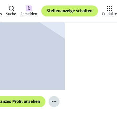
Stellenanzeige schalten
ts
Suche
Anmelden
Produkte
anzes Profil ansehen