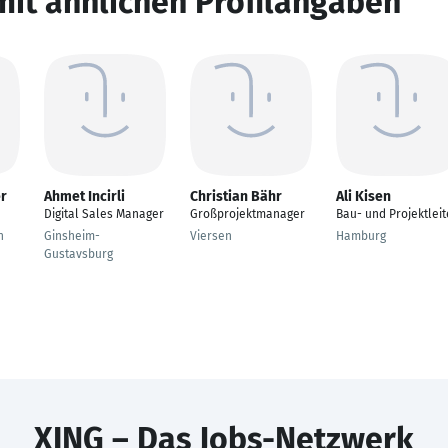
mit ähnlichen Profilangaben
r
Ahmet Incirli
Christian Bähr
Ali Kisen
Digital Sales Manager
Großprojektmanager
Bau- und Projektleit
n
Ginsheim-
Viersen
Hamburg
Gustavsburg
XING – Das Jobs-Netzwerk