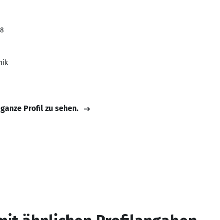
18
nik
 ganze Profil zu sehen.