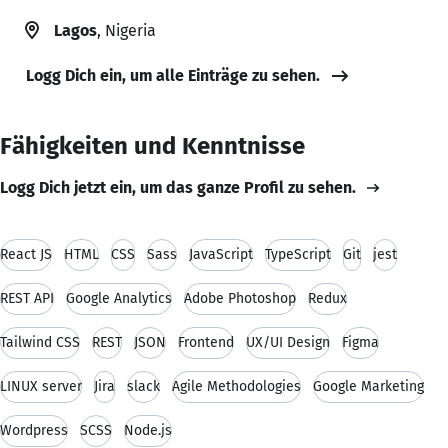
Lagos
, Nigeria
Logg Dich ein, um alle Einträge zu sehen.
Fähigkeiten und Kenntnisse
Logg Dich jetzt ein, um das ganze Profil zu sehen.
React JS
HTML
CSS
Sass
JavaScript
TypeScript
Git
jest
REST API
Google Analytics
Adobe Photoshop
Redux
Tailwind CSS
REST
JSON
Frontend
UX/UI Design
Figma
LINUX server
Jira
slack
Agile Methodologies
Google Marketing
Wordpress
SCSS
Node.js